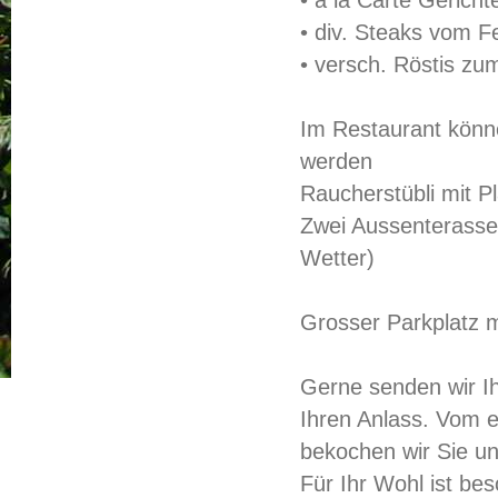
• à la Carte Gericht
• div. Steaks vom F
• versch. Röstis z
Im Restaurant könne
werden
Raucherstübli mit Pl
Zwei Aussenterassen
Wetter)
Grosser Parkplatz m
Gerne senden wir I
Ihren Anlass. Vom 
bekochen wir Sie un
Für Ihr Wohl ist bes