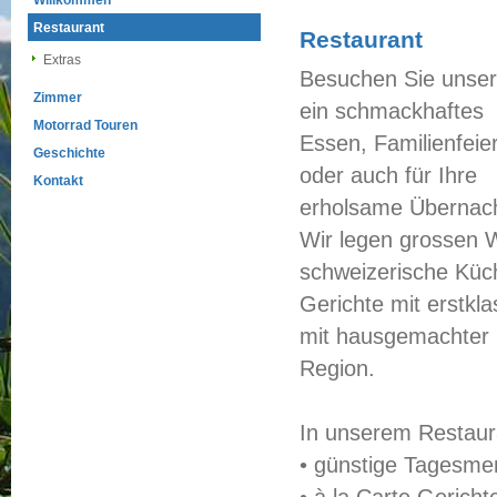
Restaurant
Restaurant
Extras
Besuchen Sie unser 
Zimmer
ein schmackhaftes
Motorrad Touren
Essen, Familienfeie
Geschichte
oder auch für Ihre
Kontakt
erholsame Übernach
Wir legen grossen W
schweizerische Küch
Gerichte mit erstkl
mit hausgemachter 
Region.
In unserem Restaura
• günstige Tagesme